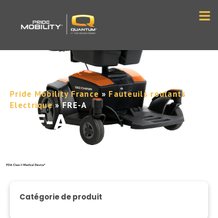
Pride Mobility France
»
Fauteuils roulants
»
Electrique
»
FRE-A
FRE-A
Catégorie de produit