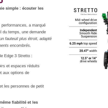
o
e simple : écouter les
es performances, a marqué
 fil du temps, une demande
un fauteuil plus étroit, adapté
nements encombrés.
e Edge 3 Stretto :
oirs et espaces réduits
t aux options de
et les personnes de petit
même fiabilité et les