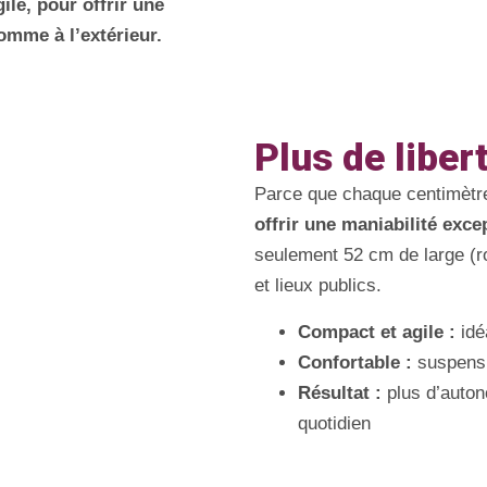
le, pour offrir une
omme à l’extérieur.
Plus de liber
Parce que chaque centimètr
offrir une maniabilité exce
seulement 52 cm de large (rou
et lieux publics.
Compact et agile :
idé
Confortable :
suspensio
Résultat :
plus d’autono
quotidien