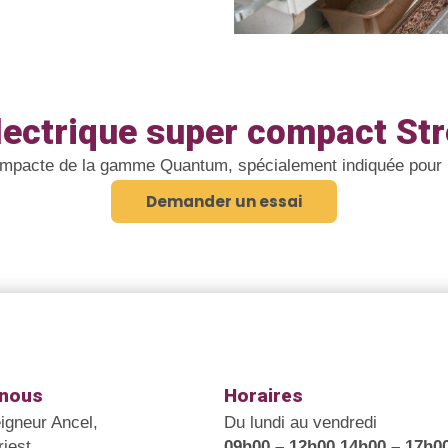
électrique super compact Str
compacte de la gamme Quantum, spécialement indiquée pour le
Demander un essai
-nous
Horaires
gneur Ancel,
Du lundi au vendredi
riest
09h00 – 12h00 14h00 – 17h0