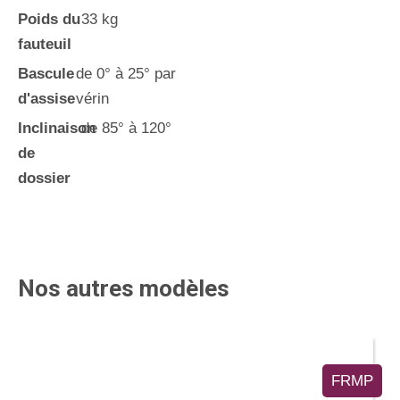
Poids du
33 kg
fauteuil
Bascule
de 0° à 25° par
d'assise
vérin
Inclinaison
de 85° à 120°
de
dossier
Nos autres modèles
FRMP