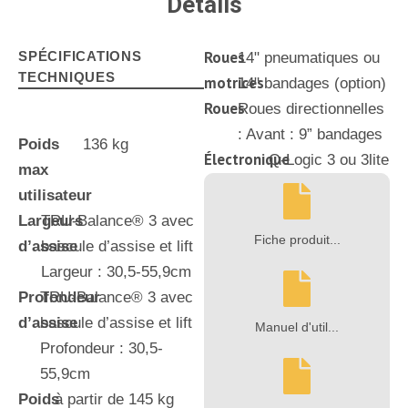
Détails
Roues
SPÉCIFICATIONS
14" pneumatiques ou
TECHNIQUES
motrices
14" bandages (option)
Roues
Roues directionnelles
: Avant : 9” bandages
Poids
136 kg
Électronique
Q-Logic 3 ou 3lite
max
utilisateur
Largeurs
TRU-Balance® 3 avec
Fiche produit...
d’assise
bascule d’assise et lift
Largeur : 30,5-55,9cm
Profondeur
TRU-Balance® 3 avec
d’assise
bascule d’assise et lift
Manuel d'util...
Profondeur : 30,5-
55,9cm
Poids
à partir de 145 kg