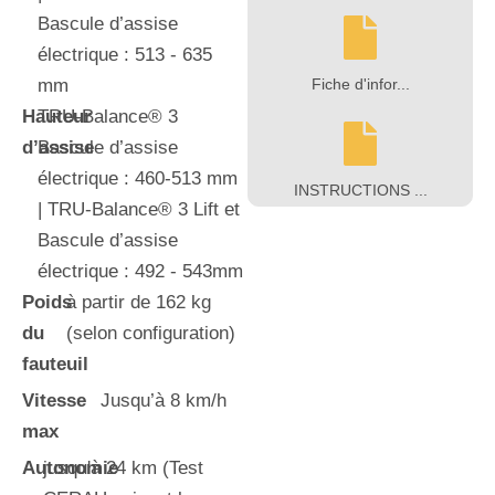
Bascule d’assise
électrique : 513 - 635
mm
Fiche d'infor...
Hauteur
TRU-Balance® 3
d’assise
Bascule d’assise
électrique : 460-513 mm
INSTRUCTIONS ...
| TRU-Balance® 3 Lift et
Bascule d’assise
électrique : 492 - 543mm
Poids
à partir de 162 kg
du
(selon configuration)
fauteuil
Vitesse
Jusqu’à 8 km/h
max
Autonomie
jusqu'à 24 km (Test