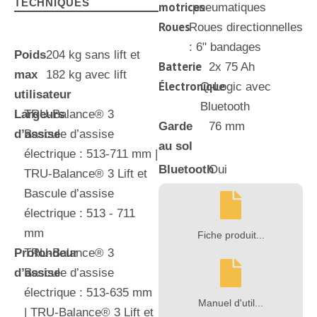
TECHNIQUES
motrices
pneumatiques
Roues
Roues directionnelles
: 6" bandages
Poids
204 kg sans lift et
Batterie
2x 75 Ah
max
182 kg avec lift
Électronique
Q-Logic avec
utilisateur
Bluetooth
Largeurs
TRU-Balance® 3
Garde
76 mm
d’assise
Bascule d’assise
au sol
électrique : 513-711 mm |
Bluetooth
Oui
TRU-Balance® 3 Lift et
Bascule d’assise
électrique : 513 - 711
mm
Fiche produit...
Profondeur
TRU-Balance® 3
d’assise
Bascule d’assise
électrique : 513-635 mm
Manuel d'util...
| TRU-Balance® 3 Lift et